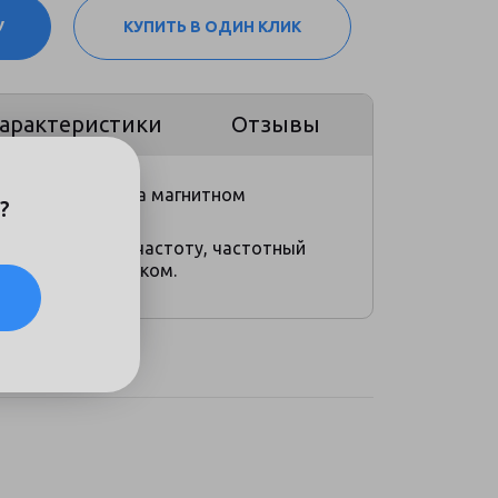
У
КУПИТЬ В ОДИН КЛИК
арактеристики
Отзывы
4 длины волны на магнитном
?
03.
 на конкретную частоту, частотный
ования с заказчиком.