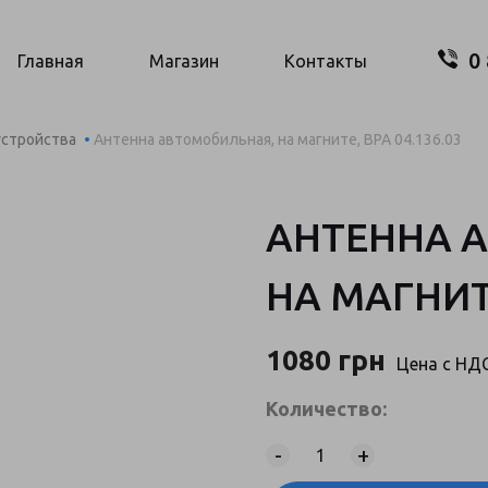
0
Поиск..
Главная
Магазин
Контакты
стройства
Антенна автомобильная, на магните, ВРА 04.136.03
АНТЕННА 
Ваш
НА МАГНИТЕ
О
1080
грн
Цена c НД
Количество:
-
+