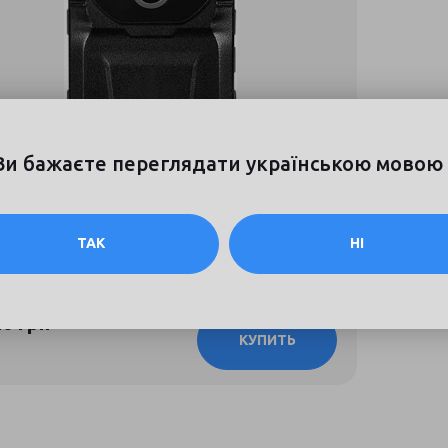
Ви бажаєте переглядати українською мовою 
орегистратор (нагрудный) Kirisun DSJ-
ТАК
НІ
отзывов
40 грн
КУПИТЬ