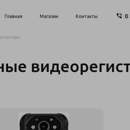
0
Поиск..
Главная
Магазин
Контакты
истраторы
ные видеорегис
Ваш
О