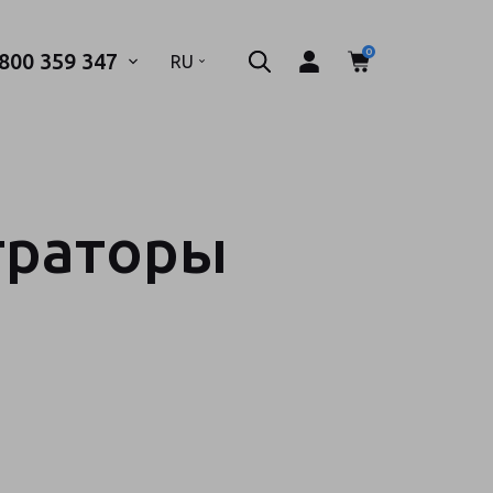
0
 800 359 347
.
RU
траторы
 телефон*
ТПРАВИТЬ