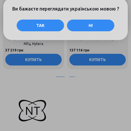
Ви бажаєте переглядати українською мовою ?
ТАК
НІ
Нет отзывов
Нет отзывов
HM785 UHF Мобильная
HR1065 VHF Цифровой
радиостанция DMR 350-470
ретранслятор DMR, Hytera
МГц, Hytera
37 219 грн
137 116 грн
КУПИТЬ
КУПИТЬ