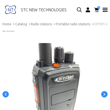
0
Search...
STC NEW TECHNOLOGIES
Home
Catalog
Radio stations
Portable radio stations
DP995 VHF.
No reviews