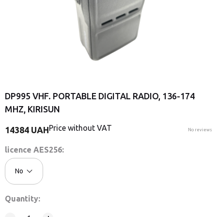
DP995 VHF. PORTABLE DIGITAL RADIO, 136-174
MHZ, KIRISUN
Price without VAT
14384
UAH
No reviews
licence AES256:
No
Quantity: