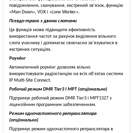
повідомлення, сканування, екстрений зв'язок, функцію
«Man Down», VOX і «Lone Worker».
Псевдо-транк з двома слотами
Ця функція може підвищити ефективність
використання частот за рахунок виділення вільного
слота учаснику і допомагає своєчасно зв'язуватися в
екстрених ситуаціях.
Роумінг
Автоматичний роумінг дозволяє вільно
використовувати радіостанцію на всіх об'єктах системи
IP Multi-Site Connect.
Робочий режим DMR Tier3 і MPT (опціонально)
Підтримує робочий режим DMR Tier3 і MPT1327 з
ліцензійним програмним забезпеченням.
Режим одночастотного ретранслятора
(опціонально)
Підтримує режим одночастотного ретранслятора в