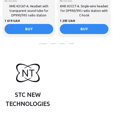
No reviews
No reviews
KME-K3CAT-A. Headset with
KME-K3CCT-A. Single-wire headset
transparent sound tube for
for DP990/995 radio station with
DP990/995 radio station
C-hook
1 619 UAH
1 295 UAH
BUY
BUY
STC NEW
TECHNOLOGIES