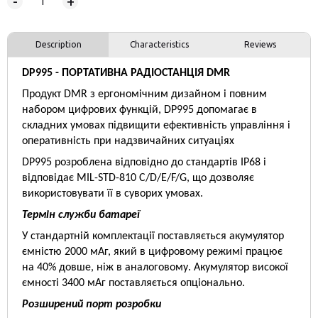
-
+
Description
Characteristics
Reviews
DP99
5
- ПОРТАТИВНА РАДІОСТАНЦІЯ DMR
Продукт DMR з ергономічним дизайном і повним
набором цифрових функцій, DP995 допомагає в
складних умовах підвищити ефективність управління і
оперативність при надзвичайних ситуаціях
DP995 розроблена відповідно до стандартів IP68 і
відповідає MIL-STD-810 C/D/E/F/G, що дозволяє
використовувати її в суворих умовах.
Термін служби батареї
У стандартній комплектації поставляється акумулятор
ємністю 2000 мАг, який в цифровому режимі працює
на 40% довше, ніж в аналоговому. Акумулятор високої
ємності 3400 мАг поставляється опціонально.
Розширений порт розробки