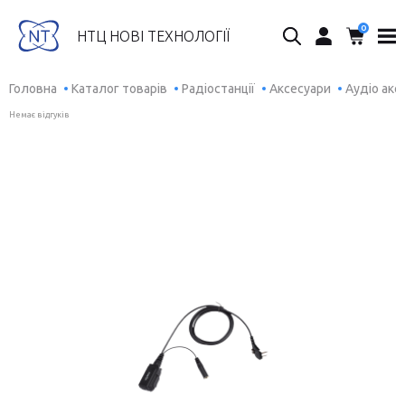
0
Пошук...
НТЦ НОВІ ТЕХНОЛОГІЇ
Головна
Каталог товарів
Радіостанції
Аксесуари
Аудіо акс
Немає відгуків