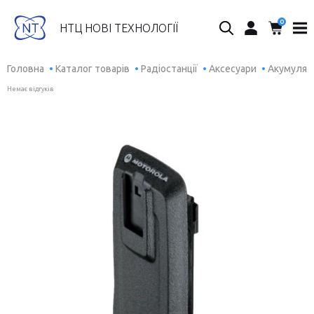
0
Пошук...
НТЦ НОВІ ТЕХНОЛОГІЇ
Головна
Каталог товарів
Радіостанції
Аксесуари
Акумулято
Немає відгуків