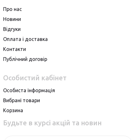
Про нас
Новини
Вiдгуки
Оплата i доставка
Контакти
Публiчний договiр
Особистий кабінет
Особиста інформація
Вибрані товари
Корзина
Будьте в курсі акцій та новин