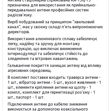
Антена стаціонарна спрямована RA-150/Y5
призначена для використання як приймально-
передавальної антени професійних систем
радіозв'язку.
Виріб побудований за принципом "хвильовий
канал", має у своєму складі п'ять випромінюючих
директорів.
Використання алюмінієвого сплаву забезпечує
легку, надійну та зручну для монтажу
конструкцію, що виключає виникнення
інтермодуляції та забезпечує стійкість до
зледеніння та вітрових навантажень.
Гальванічне покриття захищає антену від впливу
агресивних середовищ.
В комплект поставки входить: траверса антени -
1 шт., вібратор антени - 5 шт., вузол живлення - 1
шт., елементи кріплення антени на щоглу - 1
компл., комплект для герметизації роз'єму - 1
шт., паспорт - 1 шт.
Підключення антени до кабелю зниження
виконується за допомогою коаксіального