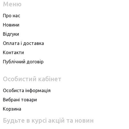
Меню
Про нас
Новини
Вiдгуки
Оплата i доставка
Контакти
Публiчний договiр
Особистий кабінет
Особиста інформація
Вибрані товари
Корзина
Будьте в курсі акцій та новин