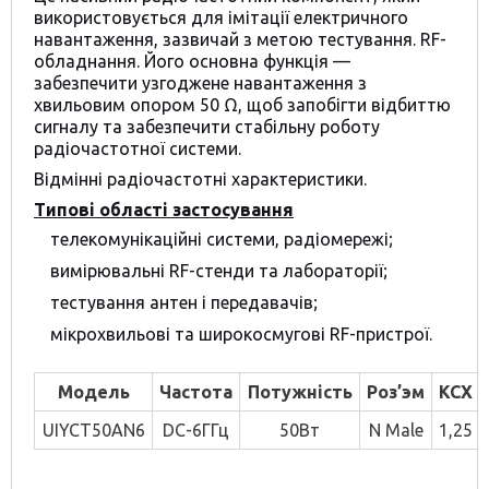
використовується для імітації електричного
навантаження, зазвичай з метою тестування. RF-
обладнання. Його основна функція —
забезпечити узгоджене навантаження з
хвильовим опором 50 Ω, щоб запобігти відбиттю
сигналу та забезпечити стабільну роботу
радіочастотної системи.
Відмінні радіочастотні характеристики.
Типові області застосування
телекомунікаційні системи, радіомережі;
вимірювальні RF-стенди та лабораторії;
тестування антен і передавачів;
мікрохвильові та широкосмугові RF-пристрої.
Модель
Частота
Потужність
Роз’эм
КСХ
UIYCT50AN6
DC-6ГГц
50Вт
N Male
1,25