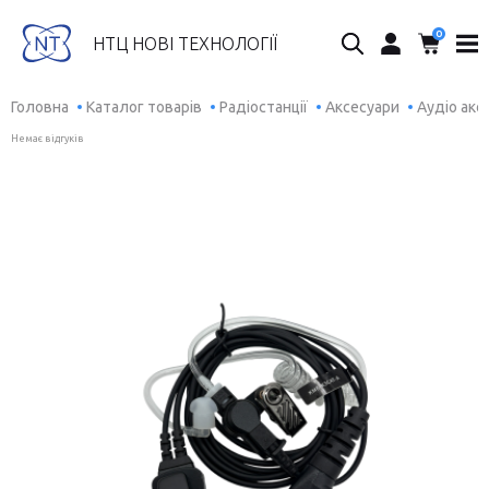
0
Пошук...
НТЦ НОВІ ТЕХНОЛОГІЇ
Головна
Каталог товарів
Радіостанції
Аксесуари
Аудіо акс
Немає відгуків