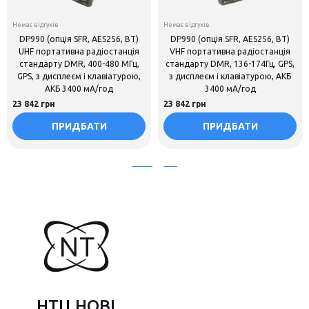
Немає відгуків
Немає відгуків
DP990 (опція SFR, AES256, BT)
DP990 (опція SFR, AES256, BT)
UHF портативна радіостанція
VHF портативна радіостанція
стандарту DMR, 400-480 МГц,
стандарту DMR, 136-174Гц, GPS,
GPS, з дисплеєм і клавіатурою,
з дисплеєм і клавіатурою, АКБ
АКБ 3400 мА/год
3400 мА/год
23 842 грн
23 842 грн
ПРИДБАТИ
ПРИДБАТИ
НТЦ НОВІ