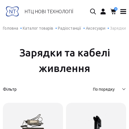
0
Пошук...
НТЦ НОВІ ТЕХНОЛОГІЇ
Головна
Каталог товарів
Радіостанції
Аксесуари
Зарядки т
Зарядки та кабелі
живлення
Фільтр
По порядку