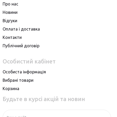
Про нас
Новини
Вiдгуки
Оплата i доставка
Контакти
Публiчний договiр
Особистий кабінет
Особиста інформація
Вибрані товари
Корзина
Будьте в курсі акцій та новин