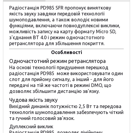
Радіостанція PD985 SFR пропонує виняткову
якість звуку завдяки передовій технології
шумоподавлення, а також володіє новими
функціями, включаючи повнодуплексні виклики,
можливість запису на карту формату Micro SD,
з'єднання BT 4.0 і режим одночастотного
ретранслятора для збільшення покриття.
Особливості
Одночастотний режим ретранслятора
На основі технології придушення перешкод
радіостанція PD985 може використовувати один
слот для прийому сигналу, а інший - для його
передачі на тій же частоті в режимі DMO, що
дозволяє збільшити дистанцію зв'язку.
Чудова якість звуку
Вихідний динамік потужністю 2,5 Вт та передова
технологія шумоподавлення забезпечують чіткий
та гучний голосовий зв'язок.
Дуплексний виклик
Радіостанція PD985 дозволяє лінійному