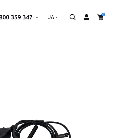
0
800 359 347
..
UA
 телефон*
ІДПРАВИТИ