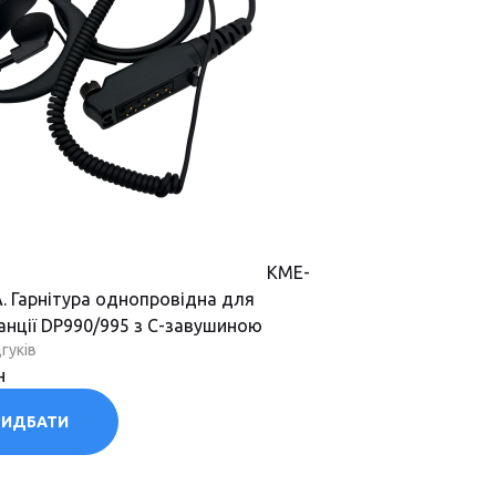
KME-
. Гарнітура однопровідна для
анції DP990/995 з С-завушиною
гуків
н
РИДБАТИ