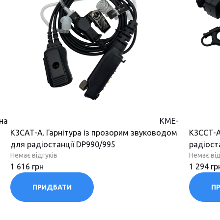
на
KME-
K3CAT-A. Гарнітура із прозорим звуководом
K3CCT-A
для радіостанції DP990/995
радіост
Немає відгуків
Немає від
1 616 грн
1 294 гр
ПРИДБАТИ
П