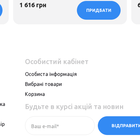
1 616 грн
ПРИДБАТИ
Особистий кабінет
Особиста інформація
Вибрані товари
Корзина
вка
Будьте в курсі акцій та новин
iр
ВІДПРАВИТ
Ваш e-mail*