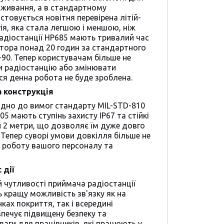
оживання, а в стандартному
стовується новітня перевірена літій-
ія, яка стала легшою і меншою, ніж
Радіостанції HP685 мають тривалий час
тора понад 20 годин за стандартного
-90. Тепер користувачам більше не
и радіостанцію або змінювати
ся денна робота не буде зроблена.
 конструкція
ідно до вимог стандарту MIL-STD-810
05 мають ступінь захисту IP67 та стійкі
и 2 метри, що дозволяє їм дуже довго
 Тепер суворі умови довкілля більше не
 роботу вашого персоналу та
 дії
 чутливості приймача радіостанції
 кращу можливість зв'язку як на
ках покриття, так і всередині
зпечує підвищену безпеку та
ваги для працівників, які працюють у