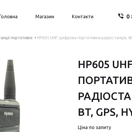
0 
Пошук.
Головна
Магазин
Контакти
танції портативні
HP605 UHF. Цифрова портативна радіостанція, 400
HP605 UH
Ваш
ПОРТАТИ
В
РАДІОСТАН
BT, GPS, 
Ціна по запиту