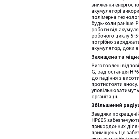
зниження енергосп
акумуляторі викори
полімерна технолог
будь-коли раніше. 
роботи від акумуля
робочого циклу 5-5
потрібно заряджат
акумулятор, доки в
Захищена та міцна
Виготовлені відпов
G, радіостанція HP6
до падіння з висот
протистояти зносу.
уповільнюватимуть
організації.
Збільшений радіус
Завдяки покращеній
HP605 забезпечують
прикордонних ділян
приміщень. Це забе
експлуатаційні пере