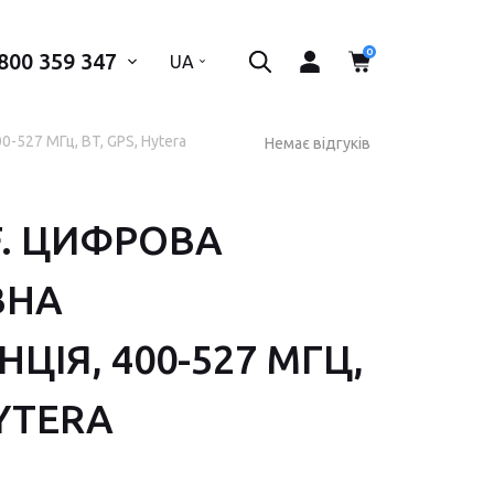
0
800 359 347
..
UA
-527 МГц, BT, GPS, Hytera
Немає відгуків
F. ЦИФРОВА
 телефон*
ВНА
ІДПРАВИТИ
ЦІЯ, 400-527 МГЦ,
HYTERA