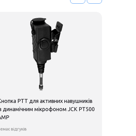
Кнопка РТТ для активних навушників
Кнопка Р
із динамічним мікрофоном JCK PT500
із елект
AMP
PT500
емає відгуків
Немає відгу