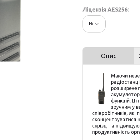
Ліцензія AES256:
Ні
Опис
Маючи невел
радіостанці
розширене 
акумулятор,
функцій. Ці
зручним у в
співробітників, як
сконцентруватися н
скрізь, та підвищу
продуктивність орга