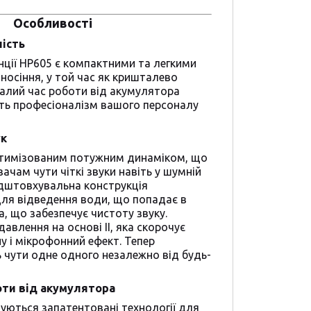
Особливості
ність
нції HP605 є компактними та легкими
носіння, у той час як кришталево
валий час роботи від акумулятора
ть професіоналізм вашого персоналу
ук
тимізованим потужним динаміком, що
ачам чути чіткі звуки навіть у шумній
ідштовхувальна конструкція
ля відведення води, що попадає в
, що забезпечує чистоту звуку.
авлення на основі ІІ, яка скорочує
 і мікрофонний ефект. Тепер
 чути одне одного незалежно від будь-
оти від акумулятора
уються запатентовані технології для