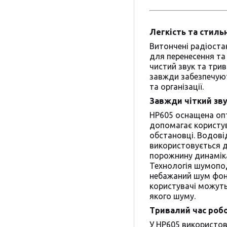
Легкість та стиль
Витончені радіоста
для перенесення та 
чистий звук та три
завжди забезпечую
та організації.
Завжди чіткий зв
HP605 оснащена оп
допомагає користув
обстановці. Водов
використовується д
порожнину динаміка
Технологія шумопод
небажаний шум фону
користувачі можуть
якого шуму.
Тривалий час роб
У HP605 використов