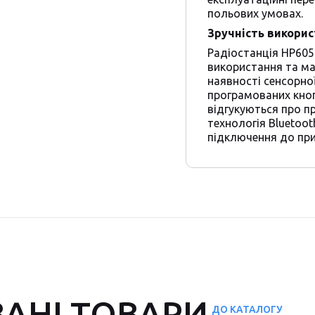
польових умовах.
Зручність викори
Радіостанція HP605
використання та ма
наявності сенсорної
програмованих кноп
відгукуються про пр
технологія Bluetoot
підключення до при
АНІ ТОВАРИ
ДО КАТАЛОГУ