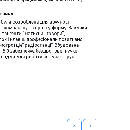
стання
 була розроблена для зручності
є компактну та просту форму. Завдяки
 тангенти "Натисни і говори",
ок і клавіш професіонали позитивно
истрої цієї радіостанції. Вбудована
h 5.0 забезпечує бездротове гнучке
ладдя для роботи без участі рук.