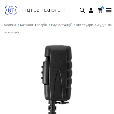
0
Пошук...
НТЦ НОВІ ТЕХНОЛОГІЇ
Головна
Каталог товарів
Радіостанції
Аксесуари
Аудіо акс
Немає відгуків