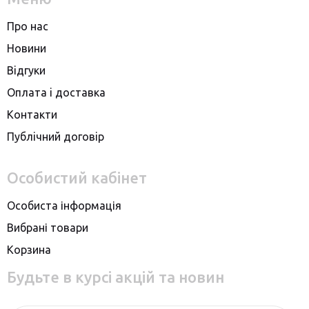
Про нас
Новини
Вiдгуки
Оплата i доставка
Контакти
Публiчний договiр
Особистий кабінет
Особиста інформація
Вибрані товари
Корзина
Будьте в курсі акцій та новин